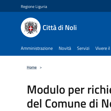
Salta al contenuto principale
Regione Liguria
Città di Noli
Amministrazione
Novità
Servizi
Vivere 
Home
>
Modulo per richie
del Comune di Nol