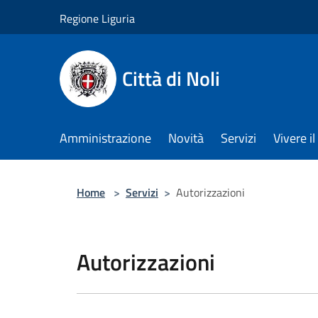
Salta al contenuto principale
Regione Liguria
Città di Noli
Amministrazione
Novità
Servizi
Vivere 
Home
>
Servizi
>
Autorizzazioni
Autorizzazioni