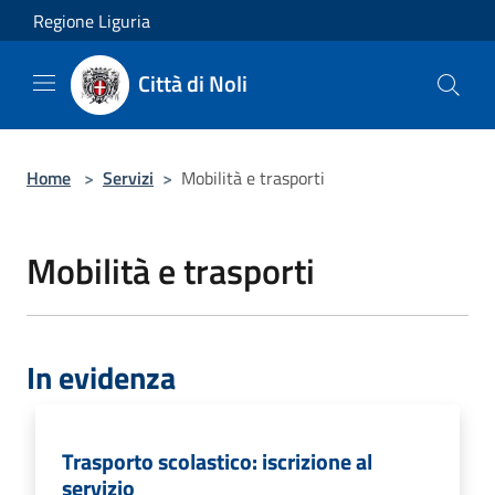
Salta al contenuto principale
Regione Liguria
Città di Noli
Home
>
Servizi
>
Mobilità e trasporti
Mobilità e trasporti
In evidenza
Trasporto scolastico: iscrizione al
servizio