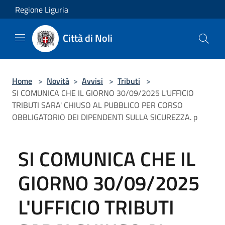
Salta al contenuto principale
Regione Liguria
Città di Noli
Home
>
Novità
>
Avvisi
>
Tributi
>
SI COMUNICA CHE IL GIORNO 30/09/2025 L'UFFICIO
TRIBUTI SARA' CHIUSO AL PUBBLICO PER CORSO
OBBLIGATORIO DEI DIPENDENTI SULLA SICUREZZA. p
SI COMUNICA CHE IL
GIORNO 30/09/2025
L'UFFICIO TRIBUTI