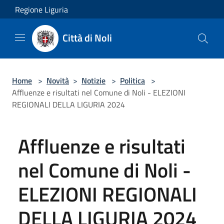
Salta al contenuto principale
Regione Liguria
Città di Noli
Home
>
Novità
>
Notizie
>
Politica
>
Affluenze e risultati nel Comune di Noli - ELEZIONI
REGIONALI DELLA LIGURIA 2024
Affluenze e risultati
nel Comune di Noli -
ELEZIONI REGIONALI
DELLA LIGURIA 2024