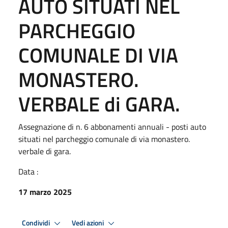
AUTO SITUATI NEL
PARCHEGGIO
COMUNALE DI VIA
MONASTERO.
VERBALE di GARA.
Assegnazione di n. 6 abbonamenti annuali - posti auto
situati nel parcheggio comunale di via monastero.
verbale di gara.
Data :
17 marzo 2025
Condividi
Vedi azioni