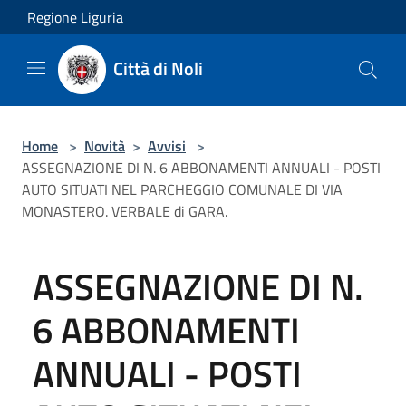
Salta al contenuto principale
Regione Liguria
Città di Noli
Home
>
Novità
>
Avvisi
>
ASSEGNAZIONE DI N. 6 ABBONAMENTI ANNUALI - POSTI
AUTO SITUATI NEL PARCHEGGIO COMUNALE DI VIA
MONASTERO. VERBALE di GARA.
ASSEGNAZIONE DI N.
6 ABBONAMENTI
ANNUALI - POSTI