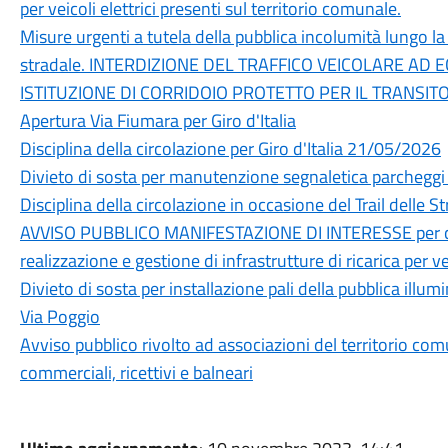
per veicoli elettrici presenti sul territorio comunale.
Misure urgenti a tutela della pubblica incolumità lungo la
stradale. INTERDIZIONE DEL TRAFFICO VEICOLARE AD 
ISTITUZIONE DI CORRIDOIO PROTETTO PER IL TRANSI
Apertura Via Fiumara per Giro d'Italia
Disciplina della circolazione per Giro d'Italia 21/05/2026
Divieto di sosta per manutenzione segnaletica parchegg
Disciplina della circolazione in occasione del Trail delle 
AVVISO PUBBLICO MANIFESTAZIONE DI INTERESSE per conc
realizzazione e gestione di infrastrutture di ricarica per vei
Divieto di sosta per installazione pali della pubblica ill
Via Poggio
Avviso pubblico rivolto ad associazioni del territorio com
commerciali, ricettivi e balneari