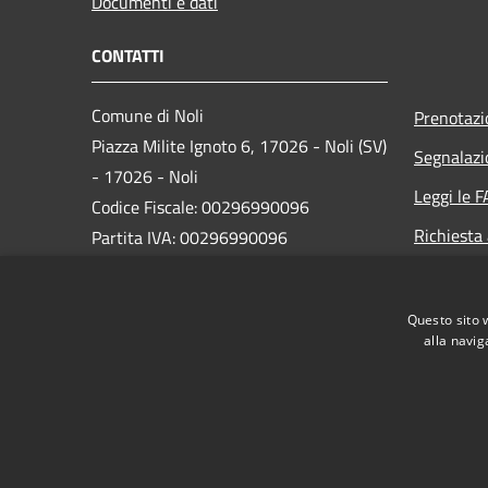
Documenti e dati
CONTATTI
Comune di Noli
Prenotaz
Piazza Milite Ignoto 6, 17026 - Noli (SV)
Segnalazi
- 17026 - Noli
Leggi le 
Codice Fiscale: 00296990096
Richiesta
Partita IVA: 00296990096
IBAN:
IT87N0538749450000004647934
Questo sito 
alla navig
PEC:
protocollo@pec.comune.noli.sv.it
Centralino Unico: 0197499520