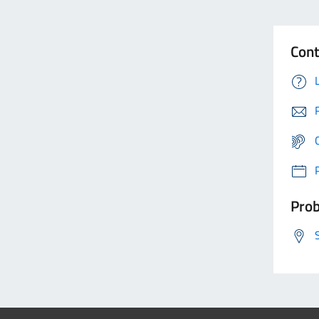
Cont
Prob