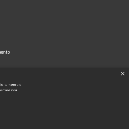
mento
×
nzionamento e
nformazioni