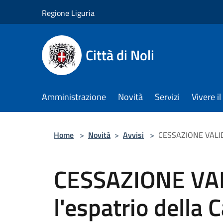
Salta al contenuto principale
Regione Liguria
Città di Noli
Amministrazione
Novità
Servizi
Vivere 
Home
>
Novità
>
Avvisi
>
CESSAZIONE VALIDITA
CESSAZIONE VAL
l'espatrio della C