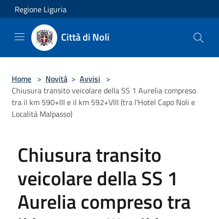
Salta al contenuto principale
Regione Liguria
Città di Noli
Home
>
Novità
>
Avvisi
>
Chiusura transito veicolare della SS 1 Aurelia compreso
tra il km 590+III e il km 592+VIII (tra l'Hotel Capo Noli e
Località Malpasso)
Chiusura transito
veicolare della SS 1
Aurelia compreso tra