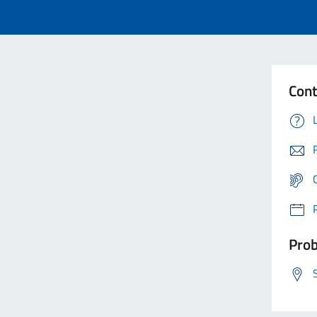
Cont
Prob