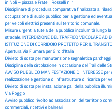
in Noli – piazzale Fratelli Rosselli n. 1
Disciplinare di procedura comparativa finalizzata al rilas
occupazione di suolo pubblico per la gestione ed eventuale
per veicoli elettrici presenti sul territorio comunale.
Misure urgenti a tutela della pubblica incolumità lungo la
stradale. INTERDIZIONE DEL TRAFFICO VEICOLARE AD 
ISTITUZIONE DI CORRIDOIO PROTETTO PER IL TRANSI
Apertura Via Fiumara per Giro d'Italia
Divieto di sosta per manutenzione segnaletica parchegg
Disciplina della circolazione in occasione del Trail delle 
AVVISO PUBBLICO MANIFESTAZIONE DI INTERESSE per conc
realizzazione e gestione di infrastrutture di ricarica per vei
Divieto di sosta per installazione pali della pubblica ill
Via Poggio
Avviso pubblico rivolto ad associazioni del territorio com
commerciali, ricettivi e balneari