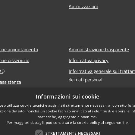
Autorizzazioni
ione appuntamento
Amministrazione trasparente
one disservizio
Informativa privacy
FAQ
Informativa generale sul tratta
dei dati personali
 assistenza
Note legali
Informazioni sui cookie
Dichiarazione di accessibilità
web utilizza cookie tecnici e assimilati strettamente necessari al corretto fu
azione del sito, nonché un cookie tecnico analitico al solo fine di elaborare i
statistiche, aggregate e anonime.
Per maggiori dettagli, può consultare la cookie policy al seguente
link
STRETTAMENTE NECESSARI