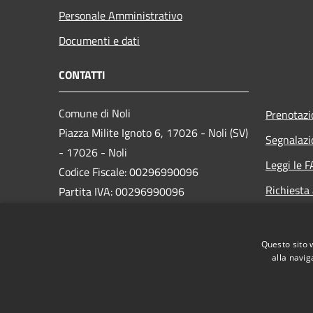
Personale Amministrativo
Documenti e dati
CONTATTI
Comune di Noli
Prenotaz
Piazza Milite Ignoto 6, 17026 - Noli (SV)
Segnalazi
- 17026 - Noli
Leggi le 
Codice Fiscale: 00296990096
Richiesta
Partita IVA: 00296990096
IBAN:
IT87N0538749450000004647934
Questo sito 
alla navig
PEC:
protocollo@pec.comune.noli.sv.it
Centralino Unico: 0197499520