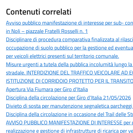
Contenuti correlati
Avviso pubblico manifestazione di interesse per sub- con
in Noli – piazzale Fratelli Rosselli n. 1
Disciplinare di procedura comparativa finalizzata al rilas
occupazione di suolo pubblico per la gestione ed eventuale
per veicoli elettrici presenti sul territorio comunale.
Misure urgenti a tutela della pubblica incolumità lungo la
stradale. INTERDIZIONE DEL TRAFFICO VEICOLARE AD 
ISTITUZIONE DI CORRIDOIO PROTETTO PER IL TRANSI
Apertura Via Fiumara per Giro d'Italia
Disciplina della circolazione per Giro d'Italia 21/05/2026
Divieto di sosta per manutenzione segnaletica parchegg
Disciplina della circolazione in occasione del Trail delle 
AVVISO PUBBLICO MANIFESTAZIONE DI INTERESSE per conc
realizzazione e gestione di infrastrutture di ricarica per vei