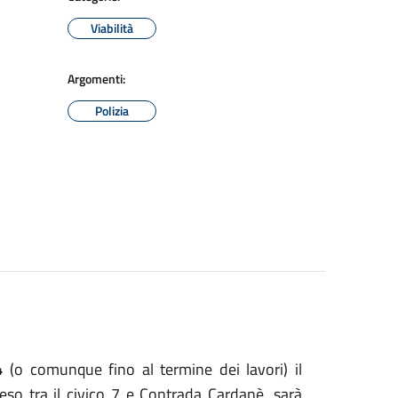
Viabilità
Argomenti:
Polizia
4
(o comunque fino al termine dei lavori) il
eso tra il civico 7 e Contrada Cardanè, sarà