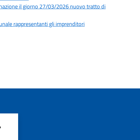
uminazione il giorno 27/03/2026 nuovo tratto di
unale rappresentanti gli imprenditori
?