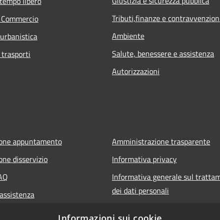
Giustizia e sicurezza pubblica
 tempo libero
Tributi,finanze e contravvenzion
e Commercio
Ambiente
 urbanistica
Salute, benessere e assistenza
 trasporti
Autorizzazioni
ione appuntamento
Amministrazione trasparente
one disservizio
Informativa privacy
FAQ
Informativa generale sul tratta
dei dati personali
 assistenza
Note legali
Informazioni sui cookie