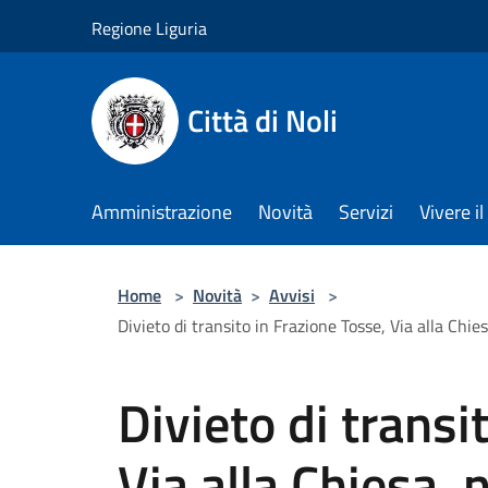
Salta al contenuto principale
Regione Liguria
Città di Noli
Amministrazione
Novità
Servizi
Vivere 
Home
>
Novità
>
Avvisi
>
Divieto di transito in Frazione Tosse, Via alla Chi
Divieto di transi
Via alla Chiesa, 