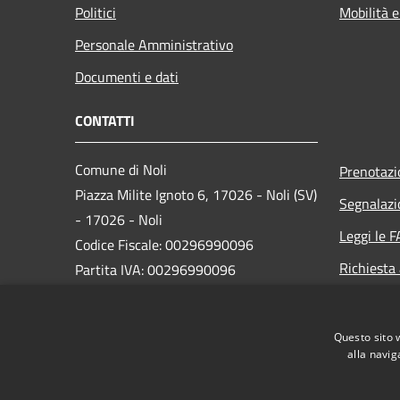
Politici
Mobilità e
Personale Amministrativo
Documenti e dati
CONTATTI
Comune di Noli
Prenotaz
Piazza Milite Ignoto 6, 17026 - Noli (SV)
Segnalazi
- 17026 - Noli
Leggi le 
Codice Fiscale: 00296990096
Richiesta
Partita IVA: 00296990096
IBAN:
IT87N0538749450000004647934
Questo sito 
alla navig
PEC:
protocollo@pec.comune.noli.sv.it
Centralino Unico: 0197499520