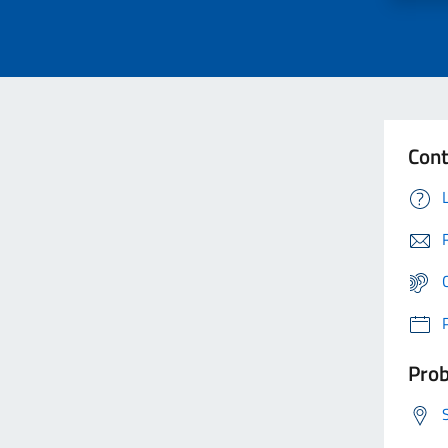
Cont
Prob