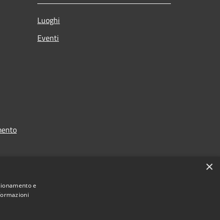
Luoghi
Eventi
mento
×
nzionamento e
nformazioni