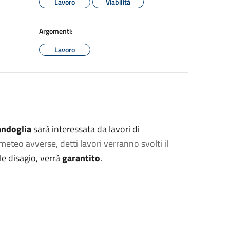
Lavoro
Viabilità
Argomenti:
Lavoro
andoglia
sarà interessata da lavori di
meteo avverse, detti lavori verranno svolti il
le disagio, verrà
garantito
.