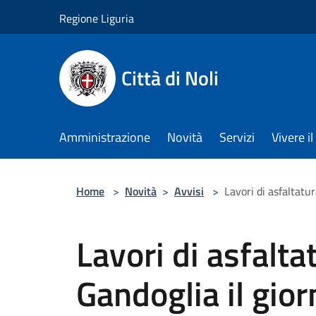
Salta al contenuto principale
Regione Liguria
Città di Noli
Amministrazione
Novità
Servizi
Vivere 
Home
>
Novità
>
Avvisi
>
Lavori di asfaltatu
Lavori di asfalta
Gandoglia il gi