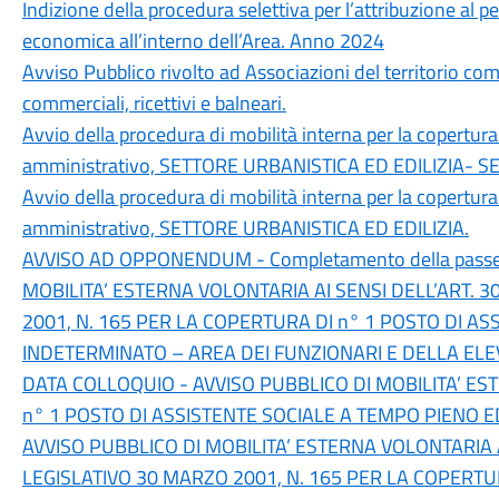
Indizione della procedura selettiva per l’attribuzione al
economica all’interno dell’Area. Anno 2024
Avviso Pubblico rivolto ad Associazioni del territorio co
commerciali, ricettivi e balneari.
Avvio della procedura di mobilità interna per la copertur
amministrativo, SETTORE URBANISTICA ED EDILIZIA- S
Avvio della procedura di mobilità interna per la copertur
amministrativo, SETTORE URBANISTICA ED EDILIZIA.
AVVISO AD OPPONENDUM - Completamento della passeggi
MOBILITA’ ESTERNA VOLONTARIA AI SENSI DELL’ART. 
2001, N. 165 PER LA COPERTURA DI n° 1 POSTO DI A
INDETERMINATO – AREA DEI FUNZIONARI E DELLA ELE
DATA COLLOQUIO - AVVISO PUBBLICO DI MOBILITA’ E
n° 1 POSTO DI ASSISTENTE SOCIALE A TEMPO PIENO 
AVVISO PUBBLICO DI MOBILITA’ ESTERNA VOLONTARIA A
LEGISLATIVO 30 MARZO 2001, N. 165 PER LA COPERTUR