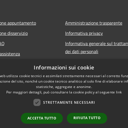
ione appuntamento
Amministrazione trasparente
one disservizio
Informativa privacy
FAQ
Informativa generale sul tratta
dei dati personali
 assistenza
Note legali
Informazioni sui cookie
Dichiarazione di accessibilità
web utilizza cookie tecnici e assimilati strettamente necessari al corretto fu
azione del sito, nonché un cookie tecnico analitico al solo fine di elaborare i
statistiche, aggregate e anonime.
Per maggiori dettagli, può consultare la cookie policy al seguente
link
STRETTAMENTE NECESSARI
RIFIUTA TUTTO
ACCETTA TUTTO
Amministrazione Comu
l sito