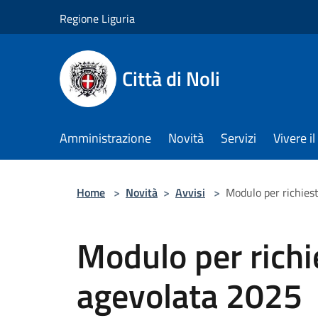
Salta al contenuto principale
Regione Liguria
Città di Noli
Amministrazione
Novità
Servizi
Vivere 
Home
>
Novità
>
Avvisi
>
Modulo per richies
Modulo per richie
agevolata 2025