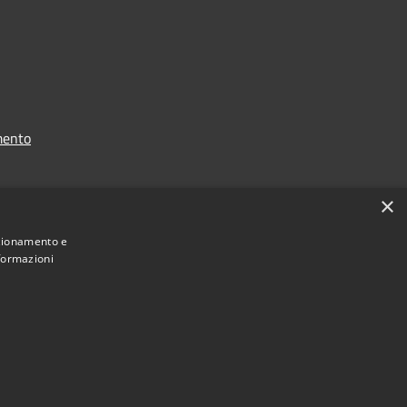
mento
×
nzionamento e
nformazioni
nale:
https://www.comune.noli.sv.it/it/menu/123958