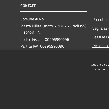
CONTATTI
Comune di Noli
Prenotaz
Piazza Milite Ignoto 6, 17026 - Noli (SV)
Segnalazi
- 17026 - Noli
Leggi le 
Codice Fiscale: 00296990096
Richiesta
Partita IVA: 00296990096
IBAN:
IT87N0538749450000004647934
Questo sito 
alla navig
PEC:
protocollo@pec.comune.noli.sv.it
Centralino Unico: 0197499520
RSS
Accessibilità
Privacy
Cookie
Mappa de