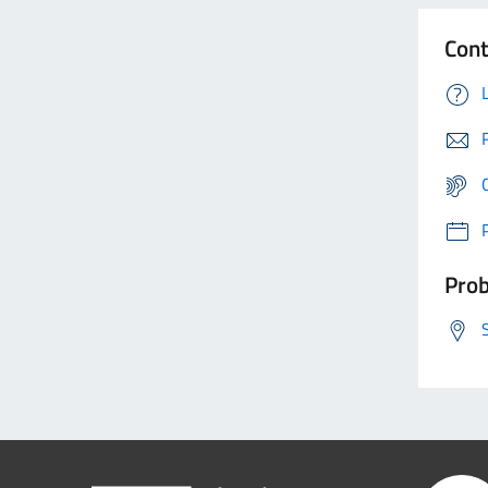
Cont
Prob