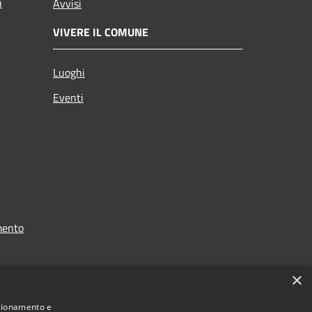
i
Avvisi
VIVERE IL COMUNE
Luoghi
Eventi
mento
×
nzionamento e