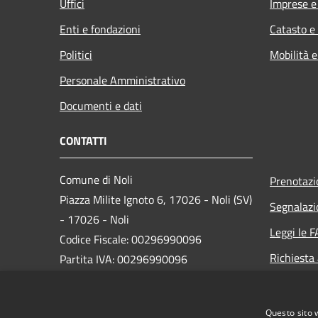
Uffici
Imprese 
Enti e fondazioni
Catasto e
Politici
Mobilità e
Personale Amministrativo
Documenti e dati
CONTATTI
Comune di Noli
Prenotaz
Piazza Milite Ignoto 6, 17026 - Noli (SV)
Segnalazi
- 17026 - Noli
Leggi le 
Codice Fiscale: 00296990096
Richiesta
Partita IVA: 00296990096
IBAN:
IT87N0538749450000004647934
Questo sito 