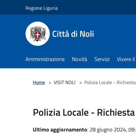
Salta al contenuto principale
Regione Liguria
Città di Noli
Amministrazione
Novità
Servizi
Vivere 
Home
>
VISIT NOLI
>
Polizia Locale - Richiest
Polizia Locale - Richiest
Ultimo aggiornamento
: 28 giugno 2024, 09