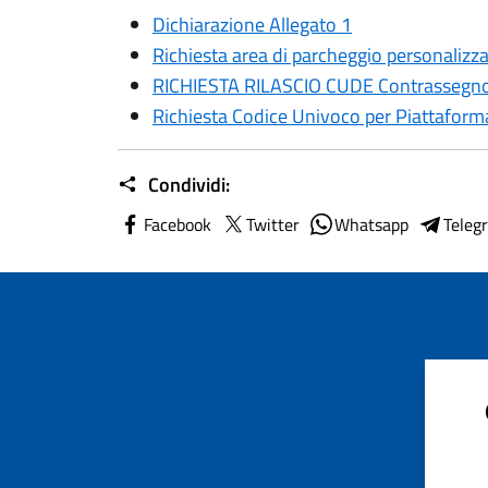
Dichiarazione Allegato 1
Richiesta area di parcheggio personalizz
RICHIESTA RILASCIO CUDE Contrassegno 
Richiesta Codice Univoco per Piattafor
Condividi:
Facebook
Twitter
Whatsapp
Teleg