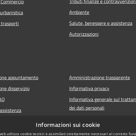
Tributi,finanze e contravvenzion
e Commercio
Ambiente
 urbanistica
Salute, benessere e assistenza
 trasporti
Autorizzazioni
ione appuntamento
Amministrazione trasparente
one disservizio
Informativa privacy
FAQ
Informativa generale sul tratta
dei dati personali
 assistenza
Note legali
Informazioni sui cookie
Dichiarazione di accessibilità
web utilizza cookie tecnici e assimilati strettamente necessari al corretto fu