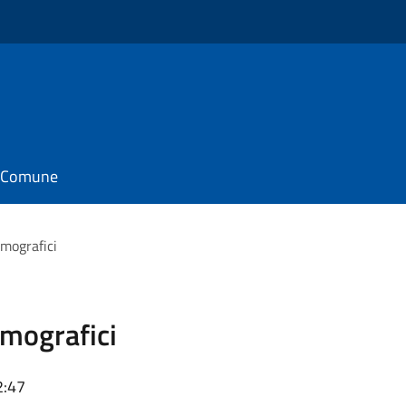
il Comune
emografici
emografici
2:47