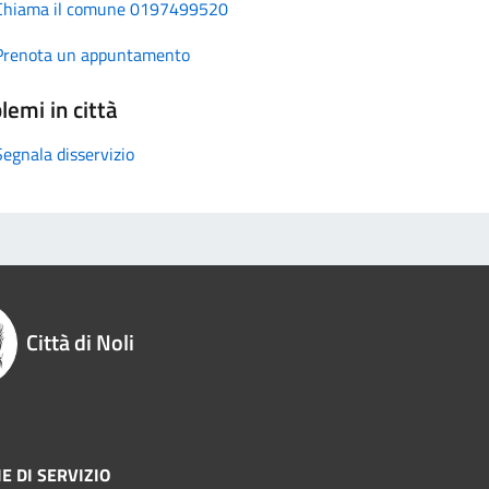
Chiama il comune 0197499520
Prenota un appuntamento
lemi in città
Segnala disservizio
Città di Noli
E DI SERVIZIO