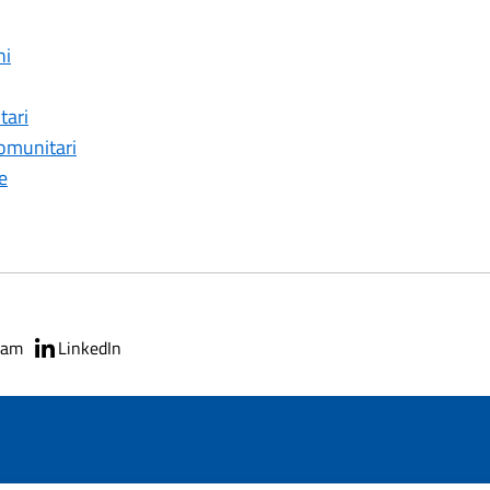
ni
tari
comunitari
e
ram
LinkedIn