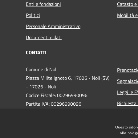
Enti e fondazioni
Catasto e
Politici
Mobilità e
Personale Amministrativo
Documenti e dati
CONTATTI
Comune di Noli
Prenotaz
Piazza Milite Ignoto 6, 17026 - Noli (SV)
Segnalazi
- 17026 - Noli
Leggi le 
Codice Fiscale: 00296990096
Richiesta
Partita IVA: 00296990096
IBAN:
IT87N0538749450000004647934
Questo sito 
alla navig
PEC:
protocollo@pec.comune.noli.sv.it