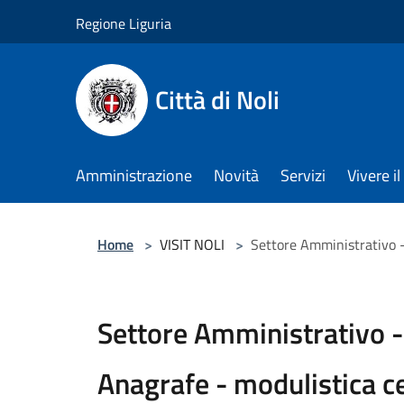
Salta al contenuto principale
Regione Liguria
Città di Noli
Amministrazione
Novità
Servizi
Vivere 
Home
>
VISIT NOLI
>
Settore Amministrativo - U
Settore Amministrativo - U
Anagrafe - modulistica ce