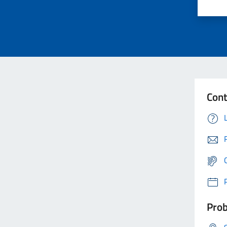
Cont
Prob