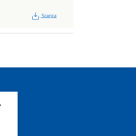
PDF
Scarica
?