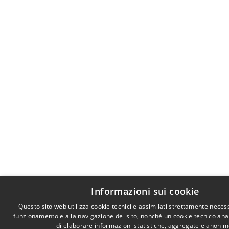
Informazioni sui cookie
Questo sito web utilizza cookie tecnici e assimilati strettamente necess
funzionamento e alla navigazione del sito, nonché un cookie tecnico anali
di elaborare informazioni statistiche, aggregate e anonim