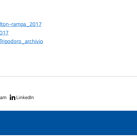
ilton-rampa_2017
2017
 Tripodoro_archivio
ram
LinkedIn