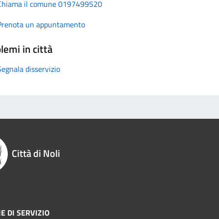
Chiama il comune 0197499520
Prenota un appuntamento
lemi in città
Segnala disservizio
Città di Noli
E DI SERVIZIO