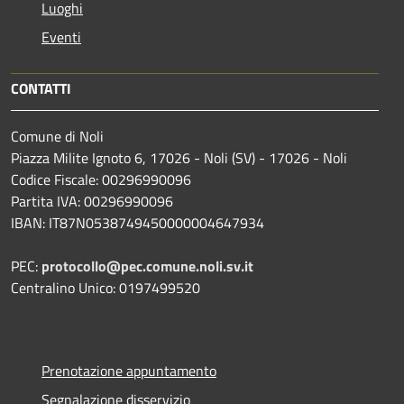
Luoghi
Eventi
CONTATTI
Comune di Noli
Piazza Milite Ignoto 6, 17026 - Noli (SV) - 17026 - Noli
Codice Fiscale: 00296990096
Partita IVA: 00296990096
IBAN: IT87N0538749450000004647934
PEC:
protocollo@pec.comune.noli.sv.it
Centralino Unico: 0197499520
Prenotazione appuntamento
Segnalazione disservizio