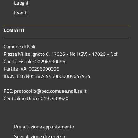
Luoghi
Eventi
CONTATTI
Comune di Noli
Piazza Milite Ignoto 6, 17026 - Noli (SV) - 17026 - Noli
Codice Fiscale: 00296990096
Partita IVA: 00296990096
IBAN: IT87N0538749450000004647934
PEC:
protocollo@pec.comune.noli.sv.it
Centralino Unico: 0197499520
Prenotazione appuntamento
Segnalazione disservizio