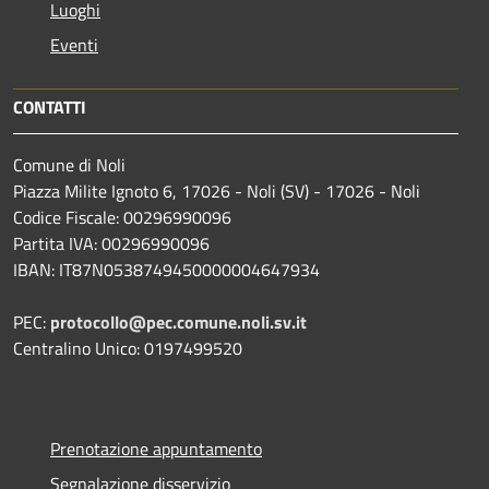
Luoghi
Eventi
CONTATTI
Comune di Noli
Piazza Milite Ignoto 6, 17026 - Noli (SV) - 17026 - Noli
Codice Fiscale: 00296990096
Partita IVA: 00296990096
IBAN: IT87N0538749450000004647934
PEC:
protocollo@pec.comune.noli.sv.it
Centralino Unico: 0197499520
Prenotazione appuntamento
Segnalazione disservizio