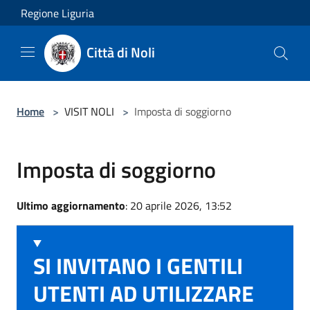
Salta al contenuto principale
Regione Liguria
Città di Noli
Home
>
VISIT NOLI
>
Imposta di soggiorno
Imposta di soggiorno
Ultimo aggiornamento
: 20 aprile 2026, 13:52
SI INVITANO I GENTILI
UTENTI AD UTILIZZARE