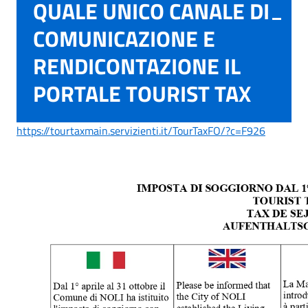
QUALE UNICO CANALE DI
COMUNICAZIONE E
RENDICONTAZIONE IL
PORTALE TOURIST TAX
https://tourtaxmain.servizienti.it/TourTaxFO/?c=F926