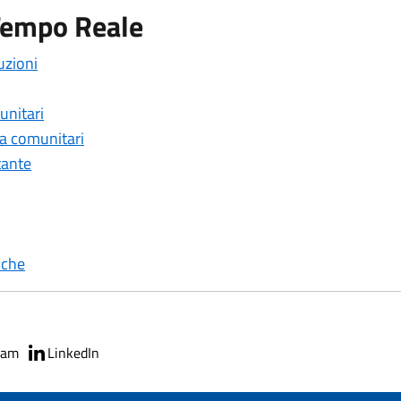
Tempo Reale
uzioni
unitari
tra comunitari
tante
iche
ram
LinkedIn