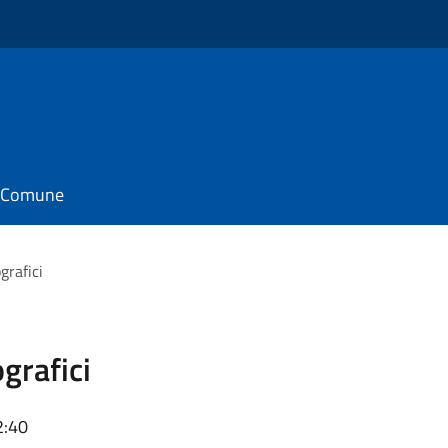
il Comune
grafici
grafici
2:40