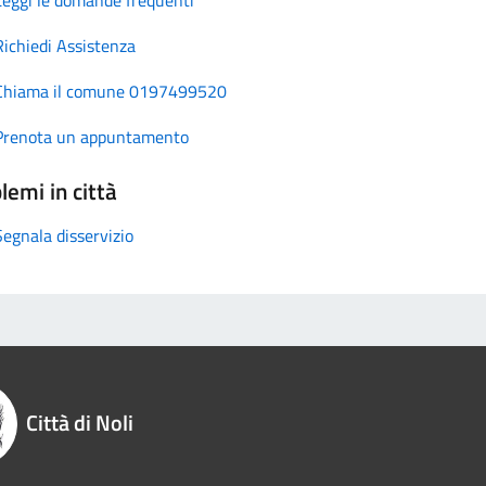
Richiedi Assistenza
Chiama il comune 0197499520
Prenota un appuntamento
lemi in città
Segnala disservizio
Città di Noli