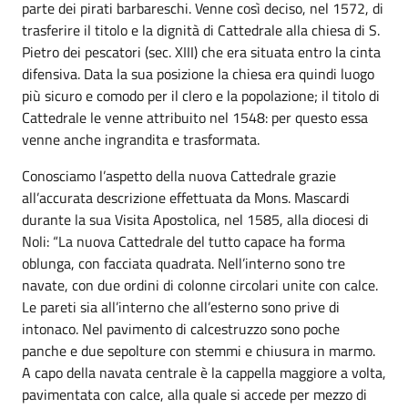
parte dei pirati barbareschi. Venne così deciso, nel 1572, di
trasferire il titolo e la dignità di Cattedrale alla chiesa di S.
Pietro dei pescatori (sec. XIII) che era situata entro la cinta
difensiva. Data la sua posizione la chiesa era quindi luogo
più sicuro e comodo per il clero e la popolazione; il titolo di
Cattedrale le venne attribuito nel 1548: per questo essa
venne anche ingrandita e trasformata.
Conosciamo l’aspetto della nuova Cattedrale grazie
all’accurata descrizione effettuata da Mons. Mascardi
durante la sua Visita Apostolica, nel 1585, alla diocesi di
Noli: “La nuova Cattedrale del tutto capace ha forma
oblunga, con facciata quadrata. Nell’interno sono tre
navate, con due ordini di colonne circolari unite con calce.
Le pareti sia all’interno che all’esterno sono prive di
intonaco. Nel pavimento di calcestruzzo sono poche
panche e due sepolture con stemmi e chiusura in marmo.
A capo della navata centrale è la cappella maggiore a volta,
pavimentata con calce, alla quale si accede per mezzo di