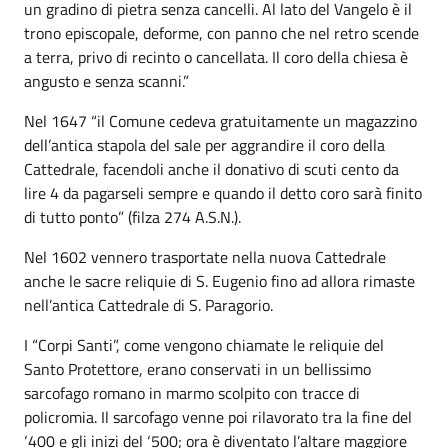
un gradino di pietra senza cancelli. Al lato del Vangelo è il
trono episcopale, deforme, con panno che nel retro scende
a terra, privo di recinto o cancellata. Il coro della chiesa è
angusto e senza scanni.”
Nel 1647 “il Comune cedeva gratuitamente un magazzino
dell’antica stapola del sale per aggrandire il coro della
Cattedrale, facendoli anche il donativo di scuti cento da
lire 4 da pagarseli sempre e quando il detto coro sarà finito
di tutto ponto” (filza 274 A.S.N.).
Nel 1602 vennero trasportate nella nuova Cattedrale
anche le sacre reliquie di S. Eugenio fino ad allora rimaste
nell’antica Cattedrale di S. Paragorio.
I “Corpi Santi”, come vengono chiamate le reliquie del
Santo Protettore, erano conservati in un bellissimo
sarcofago romano in marmo scolpito con tracce di
policromia. Il sarcofago venne poi rilavorato tra la fine del
‘400 e gli inizi del ‘500; ora è diventato l’altare maggiore