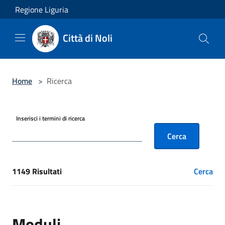
Salta al contenuto principale
Regione Liguria
Città di Noli
Home
>
Ricerca
Inserisci i termini di ricerca
Cerca
1149 Risultati
Cerca
[results] Risultati
Moduli