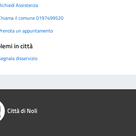
Richiedi Assistenza
Chiama il comune 0197499520
Prenota un appuntamento
lemi in città
Segnala disservizio
Città di Noli