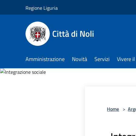
Salta al contenuto principale
Regione Liguria
Città di Noli
Amministrazione
Novità
Servizi
Vivere 
Home
>
Arg