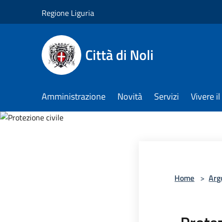
Salta al contenuto principale
Regione Liguria
Città di Noli
Amministrazione
Novità
Servizi
Vivere 
Home
>
Arg