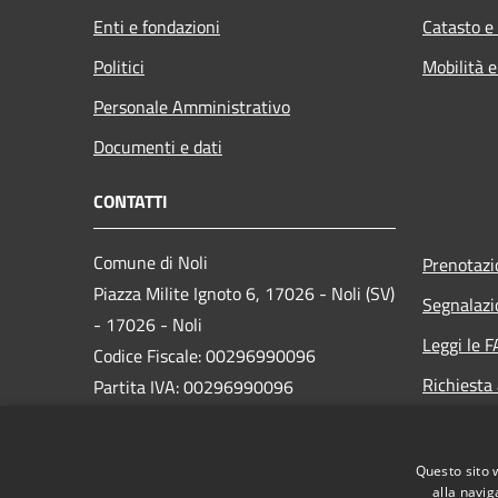
Enti e fondazioni
Catasto e
Politici
Mobilità e
Personale Amministrativo
Documenti e dati
CONTATTI
Comune di Noli
Prenotaz
Piazza Milite Ignoto 6, 17026 - Noli (SV)
Segnalazi
- 17026 - Noli
Leggi le 
Codice Fiscale: 00296990096
Richiesta
Partita IVA: 00296990096
IBAN:
IT87N0538749450000004647934
Questo sito 
alla navig
PEC:
protocollo@pec.comune.noli.sv.it