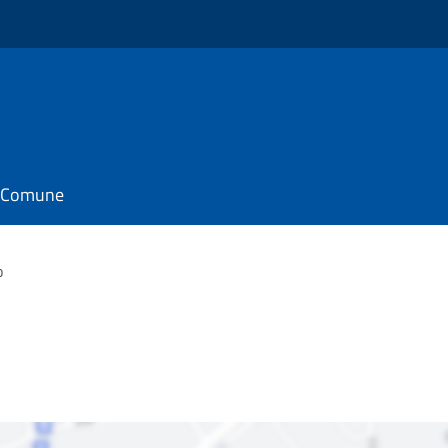
il Comune
o