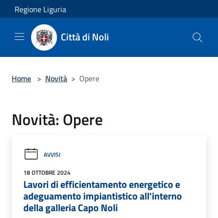
Salta al contenuto principale
Regione Liguria
Città di Noli
Home
>
Novità
>
Opere
Novità: Opere
AVVISI
18 OTTOBRE 2024
Lavori di efficientamento energetico e
adeguamento impiantistico all'interno
della galleria Capo Noli