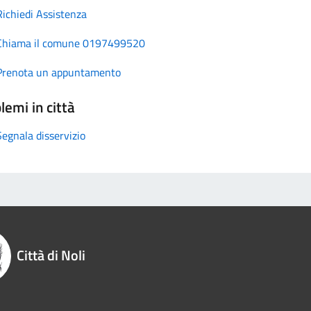
Richiedi Assistenza
Chiama il comune 0197499520
Prenota un appuntamento
lemi in città
Segnala disservizio
Città di Noli