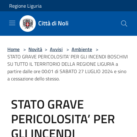
Salta al contenuto principale
Regione Liguria
Città di Noli
Home
>
Novità
>
Avvisi
>
Ambiente
>
STATO GRAVE PERICOLOSITA’ PER GLI INCENDI BOSCHIVI
SU TUTTO IL TERRITORIO DELLA REGIONE LIGURIA a
partire dalle ore 00:01 di SABATO 27 LUGLIO 2024 e sino
a cessazione dello stesso.
STATO GRAVE
PERICOLOSITA’ PER
GLI INCENDI