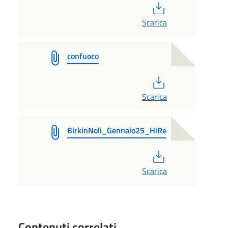
PDF
Scarica
confuoco
PDF
Scarica
BirkinNoli_Gennaio25_HiRe
PDF
Scarica
Contenuti correlati