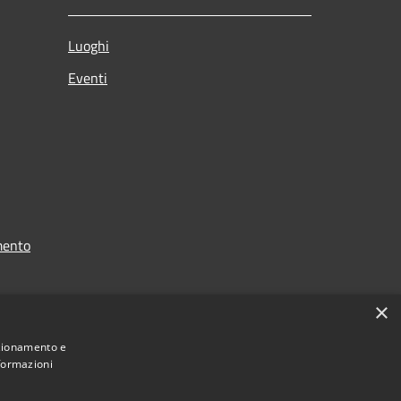
Luoghi
Eventi
mento
×
nzionamento e
nformazioni