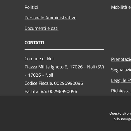
Politici
Mobilità e
Personale Amministrativo
Documenti e dati
CONTATTI
Comune di Noli
Prenotaz
Piazza Milite Ignoto 6, 17026 - Noli (SV)
Segnalazi
- 17026 - Noli
Leggi le 
Codice Fiscale: 00296990096
Richiesta
Partita IVA: 00296990096
IBAN:
IT87N0538749450000004647934
Questo sito 
alla navig
PEC:
protocollo@pec.comune.noli.sv.it
Centralino Unico: 0197499520