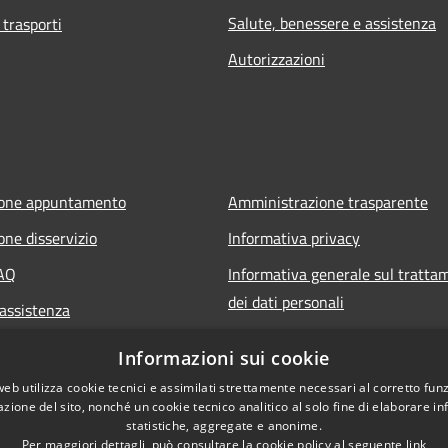
Salute, benessere e assistenza
 trasporti
Autorizzazioni
ione appuntamento
Amministrazione trasparente
one disservizio
Informativa privacy
FAQ
Informativa generale sul tratta
dei dati personali
 assistenza
Note legali
Informazioni sui cookie
Dichiarazione di accessibilità
web utilizza cookie tecnici e assimilati strettamente necessari al corretto fu
azione del sito, nonché un cookie tecnico analitico al solo fine di elaborare i
statistiche, aggregate e anonime.
Per maggiori dettagli, può consultare la cookie policy al seguente
link