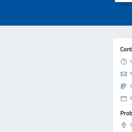
Cont
Prob