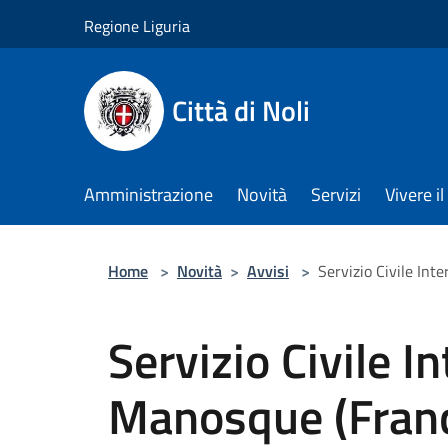
Salta al contenuto principale
Regione Liguria
Città di Noli
Amministrazione
Novità
Servizi
Vivere 
Home
>
Novità
>
Avvisi
>
Servizio Civile Int
Servizio Civile I
Manosque (Franc