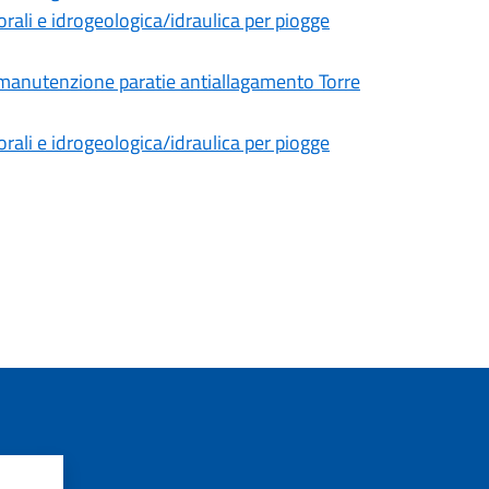
rali e idrogeologica/idraulica per piogge
r manutenzione paratie antiallagamento Torre
rali e idrogeologica/idraulica per piogge