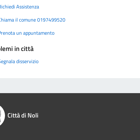
Richiedi Assistenza
Chiama il comune 0197499520
Prenota un appuntamento
lemi in città
Segnala disservizio
Città di Noli