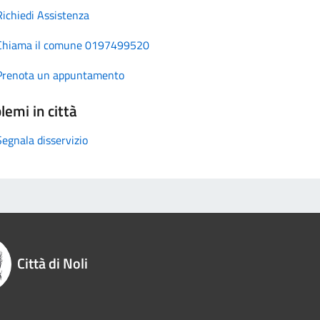
Richiedi Assistenza
Chiama il comune 0197499520
Prenota un appuntamento
lemi in città
Segnala disservizio
Città di Noli