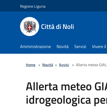
Salta al contenuto principale
Regione Liguria
Città di Noli
Amministrazione
Novità
Servizi
Vivere 
Home
>
Novità
>
Avvisi
>
Allerta meteo GIALL
Allerta meteo GIA
idrogeologica per