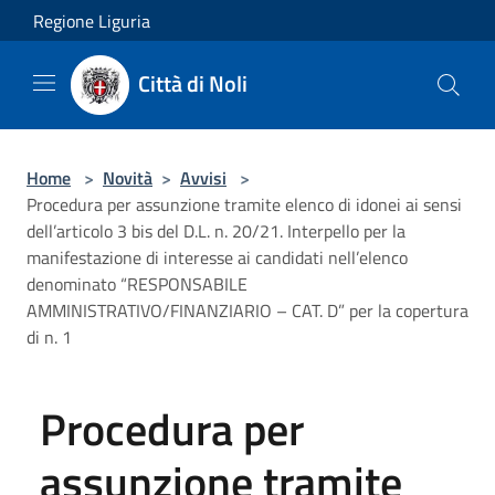
Salta al contenuto principale
Regione Liguria
Città di Noli
Home
>
Novità
>
Avvisi
>
Procedura per assunzione tramite elenco di idonei ai sensi
dell’articolo 3 bis del D.L. n. 20/21. Interpello per la
manifestazione di interesse ai candidati nell’elenco
denominato “RESPONSABILE
AMMINISTRATIVO/FINANZIARIO – CAT. D” per la copertura
di n. 1
Procedura per
assunzione tramite