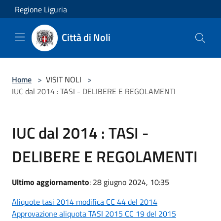
Salta al contenuto principale
Regione Liguria
Città di Noli
Home
>
VISIT NOLI
>
IUC dal 2014 : TASI - DELIBERE E REGOLAMENTI
IUC dal 2014 : TASI -
DELIBERE E REGOLAMENTI
Ultimo aggiornamento
: 28 giugno 2024, 10:35
Aliquote tasi 2014 modifica CC 44 del 2014
Approvazione aliquota TASI 2015 CC 19 del 2015