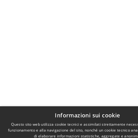
Informazioni sui cookie
Questo sito web utilizza cookie tecnici e assimilati strettamente necess
funzionamento e alla navigazione del sito, nonché un cookie tecnico anali
di elaborare informazioni statistiche, aggregate e anonim