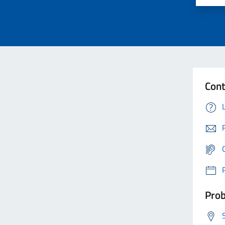
Cont
Prob