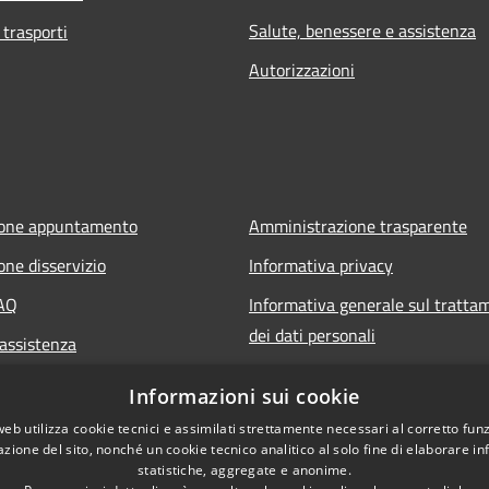
Salute, benessere e assistenza
 trasporti
Autorizzazioni
ione appuntamento
Amministrazione trasparente
one disservizio
Informativa privacy
FAQ
Informativa generale sul tratta
dei dati personali
 assistenza
Note legali
Informazioni sui cookie
Dichiarazione di accessibilità
web utilizza cookie tecnici e assimilati strettamente necessari al corretto fu
azione del sito, nonché un cookie tecnico analitico al solo fine di elaborare i
statistiche, aggregate e anonime.