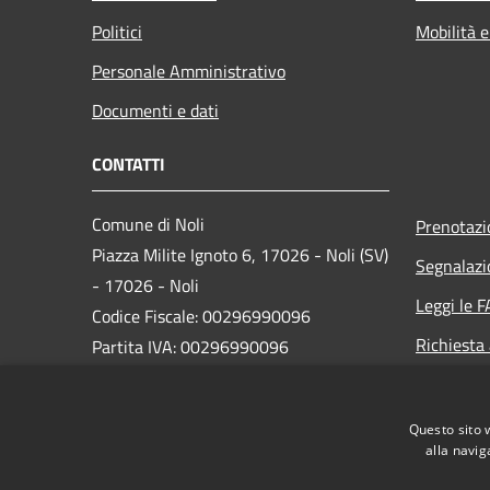
Politici
Mobilità e
Personale Amministrativo
Documenti e dati
CONTATTI
Comune di Noli
Prenotaz
Piazza Milite Ignoto 6, 17026 - Noli (SV)
Segnalazi
- 17026 - Noli
Leggi le 
Codice Fiscale: 00296990096
Richiesta
Partita IVA: 00296990096
IBAN:
IT87N0538749450000004647934
Questo sito 
alla navig
PEC:
protocollo@pec.comune.noli.sv.it
Centralino Unico: 0197499520