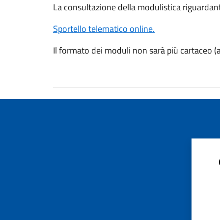
La consultazione della modulistica riguardante 
Sportello telematico online.
Il formato dei moduli non sarà più cartaceo (