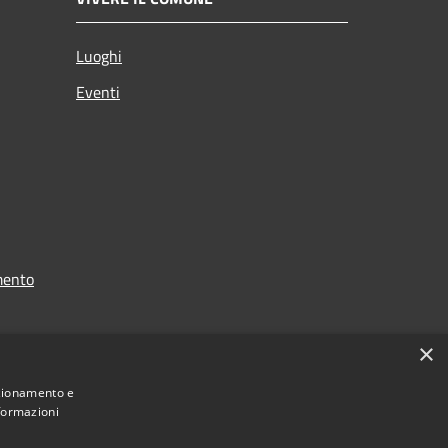
Luoghi
Eventi
mento
×
nzionamento e
nformazioni