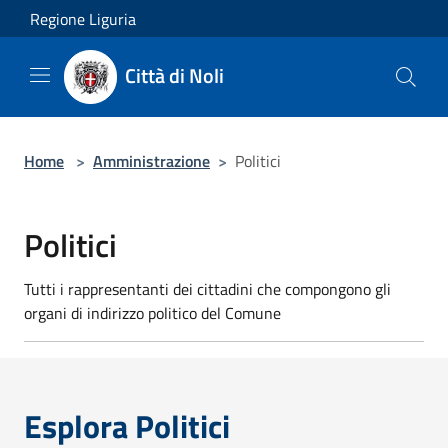
Salta al contenuto principale
Regione Liguria
Città di Noli
Home
>
Amministrazione
>
Politici
Politici
Tutti i rappresentanti dei cittadini che compongono gli
organi di indirizzo politico del Comune
Esplora Politici