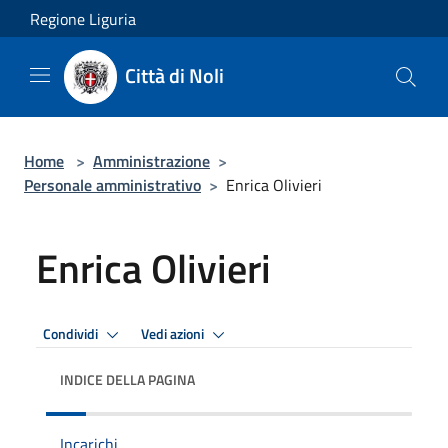
Salta al contenuto principale
Regione Liguria
Città di Noli
Home
>
Amministrazione
>
Personale amministrativo
>
Enrica Olivieri
Enrica Olivieri
Condividi
Vedi azioni
INDICE DELLA PAGINA
Incarichi