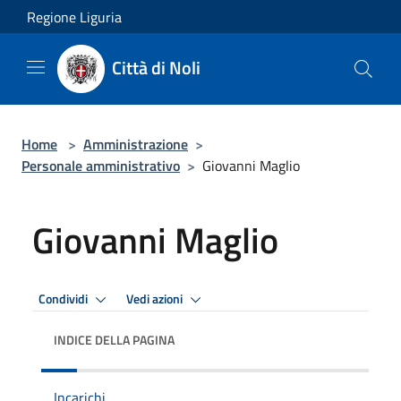
Salta al contenuto principale
Regione Liguria
Città di Noli
Home
>
Amministrazione
>
Personale amministrativo
>
Giovanni Maglio
Giovanni Maglio
Condividi
Vedi azioni
INDICE DELLA PAGINA
Incarichi