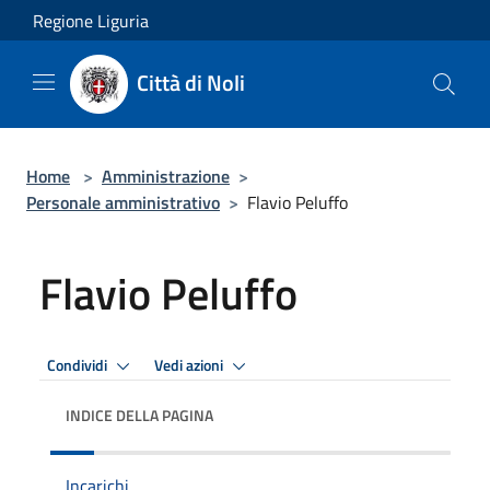
Salta al contenuto principale
Regione Liguria
Città di Noli
Home
>
Amministrazione
>
Personale amministrativo
>
Flavio Peluffo
Flavio Peluffo
Condividi
Vedi azioni
INDICE DELLA PAGINA
Incarichi