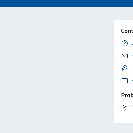
Cont
Prob