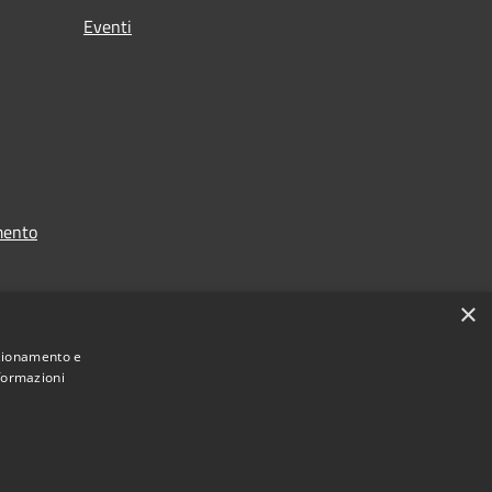
Eventi
mento
×
nzionamento e
nformazioni