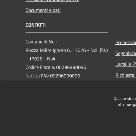
Documenti e dati
CONTATTI
Comune di Noli
Prenotaz
Piazza Milite Ignoto 6, 17026 - Noli (SV)
Segnalazi
- 17026 - Noli
Leggi le 
Codice Fiscale: 00296990096
Richiesta
Partita IVA: 00296990096
IBAN:
IT87N0538749450000004647934
Questo sito 
alla navig
PEC:
protocollo@pec.comune.noli.sv.it
Centralino Unico: 0197499520