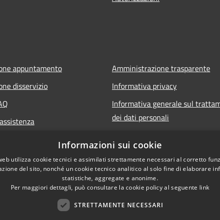
ione appuntamento
Amministrazione trasparente
one disservizio
Informativa privacy
FAQ
Informativa generale sul tratta
dei dati personali
 assistenza
Note legali
Informazioni sui cookie
Dichiarazione di accessibilità
web utilizza cookie tecnici e assimilati strettamente necessari al corretto fu
azione del sito, nonché un cookie tecnico analitico al solo fine di elaborare i
statistiche, aggregate e anonime.
Per maggiori dettagli, può consultare la cookie policy al seguente
link
STRETTAMENTE NECESSARI