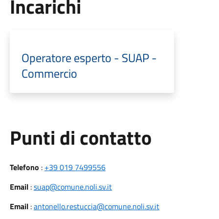
Incarichi
Operatore esperto - SUAP -
Commercio
Punti di contatto
Telefono
:
+39 019 7499556
Email
:
suap@comune.noli.sv.it
Email
:
antonello.restuccia@comune.noli.sv.it