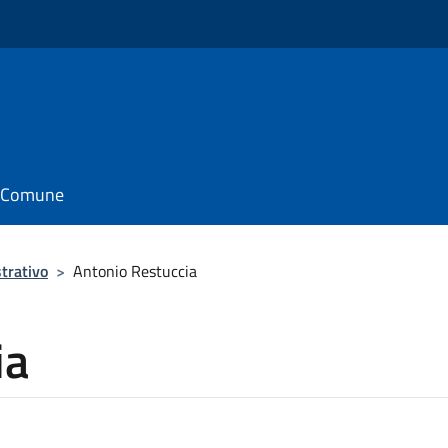
il Comune
trativo
>
Antonio Restuccia
ia