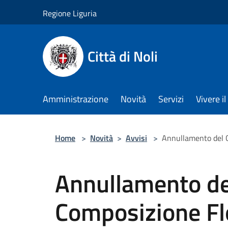
Salta al contenuto principale
Regione Liguria
Città di Noli
Amministrazione
Novità
Servizi
Vivere 
Home
>
Novità
>
Avvisi
>
Annullamento del C
Annullamento de
Composizione Flo