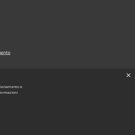
mento
×
nzionamento e
nformazioni