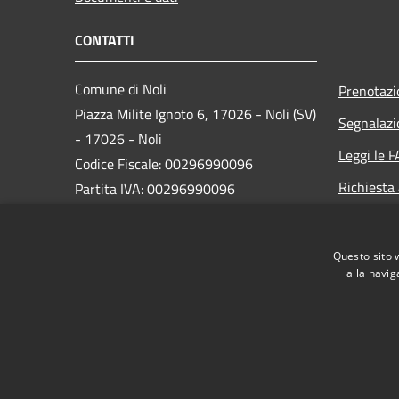
CONTATTI
Comune di Noli
Prenotaz
Piazza Milite Ignoto 6, 17026 - Noli (SV)
Segnalazi
- 17026 - Noli
Leggi le 
Codice Fiscale: 00296990096
Richiesta
Partita IVA: 00296990096
IBAN:
IT87N0538749450000004647934
Questo sito 
alla navig
PEC:
protocollo@pec.comune.noli.sv.it
Centralino Unico: 0197499520