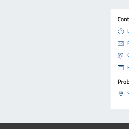
Cont
Prob