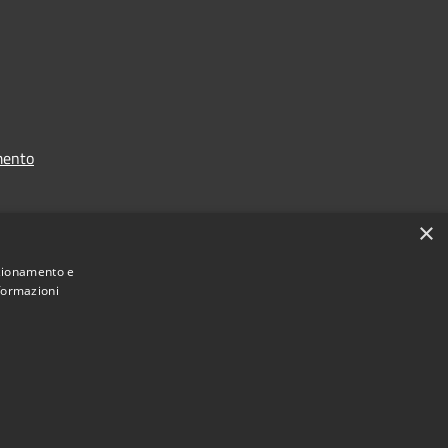
mento
×
nzionamento e
nformazioni
nale:
https://www.comune.noli.sv.it/it/menu/123958