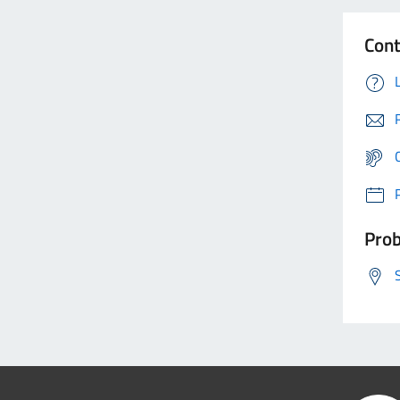
Cont
Prob