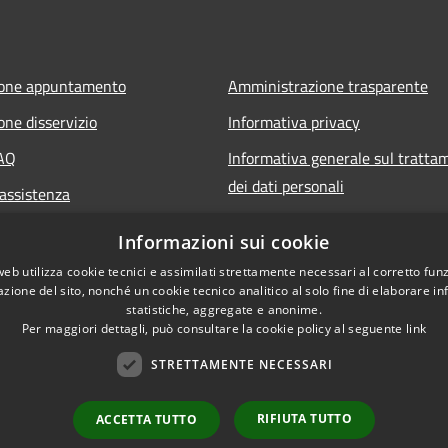
ione appuntamento
Amministrazione trasparente
one disservizio
Informativa privacy
FAQ
Informativa generale sul tratta
dei dati personali
 assistenza
Note legali
Informazioni sui cookie
Dichiarazione di accessibilità
web utilizza cookie tecnici e assimilati strettamente necessari al corretto fu
azione del sito, nonché un cookie tecnico analitico al solo fine di elaborare i
statistiche, aggregate e anonime.
Per maggiori dettagli, può consultare la cookie policy al seguente
link
STRETTAMENTE NECESSARI
RIFIUTA TUTTO
ACCETTA TUTTO
Amministrazione Comu
l sito