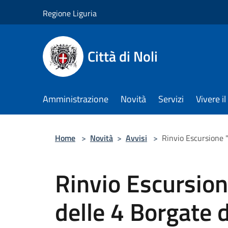
Salta al contenuto principale
Regione Liguria
Città di Noli
Amministrazione
Novità
Servizi
Vivere 
Home
>
Novità
>
Avvisi
>
Rinvio Escursione "
Rinvio Escursion
delle 4 Borgate d