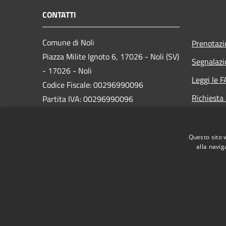
CONTATTI
Comune di Noli
Prenotaz
Piazza Milite Ignoto 6, 17026 - Noli (SV)
Segnalazi
- 17026 - Noli
Leggi le 
Codice Fiscale: 00296990096
Richiesta
Partita IVA: 00296990096
IBAN:
IT87N0538749450000004647934
Questo sito 
alla navig
PEC:
protocollo@pec.comune.noli.sv.it
Centralino Unico: 0197499520
RSS
Accessibilità
Privacy
Cookie
Mappa de