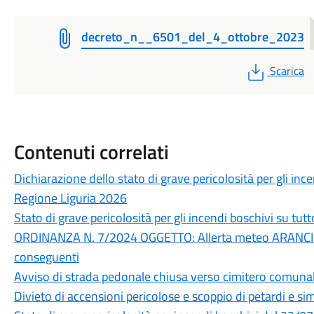
decreto_n__6501_del_4_ottobre_2023
PDF
Scarica
Contenuti correlati
Dichiarazione dello stato di grave pericolosità per gli incen
Regione Liguria 2026
Stato di grave pericolosità per gli incendi boschivi su tutto
ORDINANZA N. 7/2024 OGGETTO: Allerta meteo ARANCI
conseguenti
Avviso di strada pedonale chiusa verso cimitero comuna
Divieto di accensioni pericolose e scoppio di petardi e sim