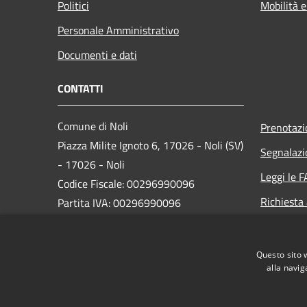
Politici
Mobilità e
Personale Amministrativo
Documenti e dati
CONTATTI
Comune di Noli
Prenotaz
Piazza Milite Ignoto 6, 17026 - Noli (SV)
Segnalazi
- 17026 - Noli
Leggi le 
Codice Fiscale: 00296990096
Richiesta
Partita IVA: 00296990096
IBAN:
IT87N0538749450000004647934
Questo sito 
alla navig
PEC:
protocollo@pec.comune.noli.sv.it
Centralino Unico: 0197499520