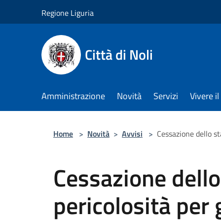
Salta al contenuto principale
Regione Liguria
Città di Noli
Amministrazione
Novità
Servizi
Vivere 
Home
>
Novità
>
Avvisi
>
Cessazione dello sta
Cessazione dello
pericolosità per 