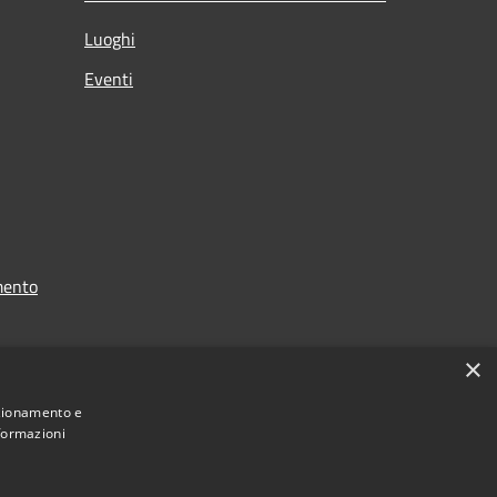
Luoghi
Eventi
mento
×
nzionamento e
nformazioni