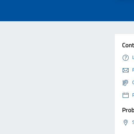
Cont
Prob