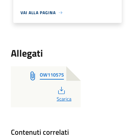
VAI ALLA PAGINA
Allegati
OW110575
PDF
Scarica
Contenuti correlati