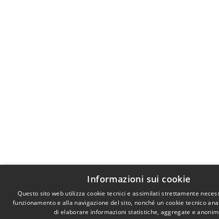
Informazioni sui cookie
Questo sito web utilizza cookie tecnici e assimilati strettamente necess
funzionamento e alla navigazione del sito, nonché un cookie tecnico anali
di elaborare informazioni statistiche, aggregate e anonim