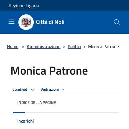
Salta al contenuto principale
Regione Liguria
Città di Noli
Home
>
Amministrazione
>
Politici
>
Monica Patrone
Monica Patrone
Condividi
Vedi azioni
INDICE DELLA PAGINA
Incarichi